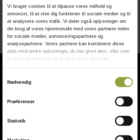
BxD 55,5×41,5 cm
Vi bruger cookies til at tilpasse vores indhold og
Pris ex moms kr. 100,-
annoncer, til at vise dig funktioner til sociale medier og til
at analysere vores trafik. Vi deler også oplysninger om
din brug af vores hjemmeside med vores partnere inden
for sociale medier, annonceringspartnere og
analysepartnere. Vores partnere kan kombinere disse
data med andre oplysninger, du har givet dem, eller som
de har indsamlet fra din brug af deres tjenester.
Bagerinventar
Samtykkevalg
Slageriinventar
Nødvendig
Storkøkken & kantineudstyr
Præferencer
Diverse
Statistik
Marketing