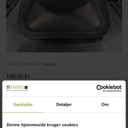
Forside
/
Diverse
/ Vask løs
100,00
kr.
KATEGORI:
DIVERSE
Samtykke
Detaljer
Om
Vask løs
Denne hjemmeside bruger cookies