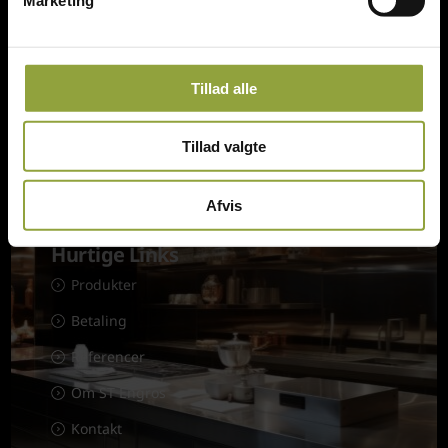
ST Engros v/Steen Thomsen
Tingskrivervej 3, DK-8620 Kjellerup
Danmark
Tillad alle
st@thomsen.mail.dk
(+45) 61 28 22 89
Tillad valgte
CVR: 33117272
Afvis
Hurtige Links
Produkter
Betaling
Referencer
Om ST Engros
Kontakt