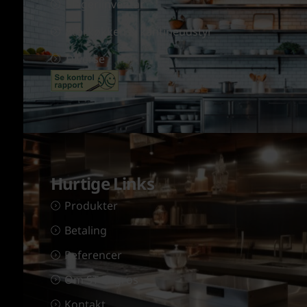
Slageriinventar
Storkøkken & kantineudstyr
Diverse
Hurtige Links
Produkter
Betaling
Referencer
Om ST Engros
Kontakt