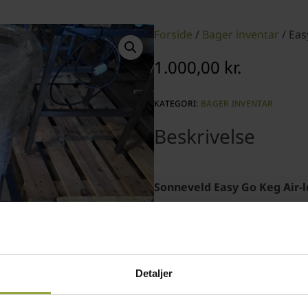
Forside
/
Bager inventar
/ Eas
1.000,00
kr.
KATEGORI:
BAGER INVENTAR
Sonneveld Easy Go Keg Air-
System til nem og hurtig påfø
Pris ex moms kr. 1.000,-
Detaljer