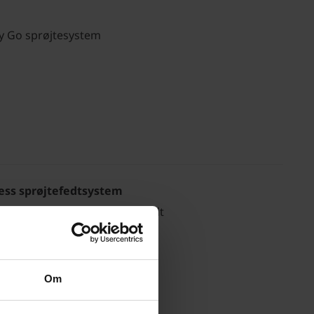
y Go sprøjtesystem
less sprøjtefedtsystem
rsel af skæreolier og sprayfedt
Om