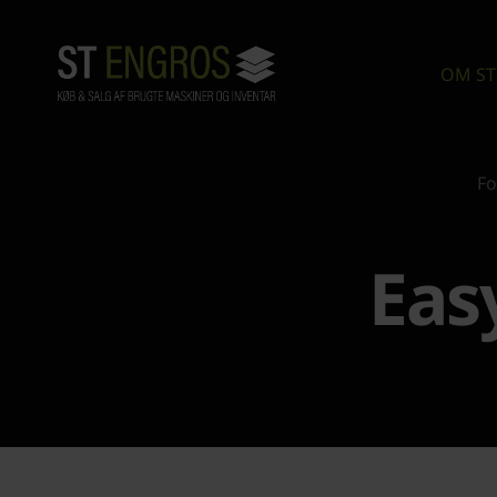
OM ST
Fo
Eas