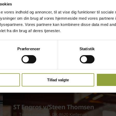
ookies
se vores indhold og annoncer, til at vise dig funktioner til sociale
oplysninger om din brug af vores hjemmeside med vores partnere i
ysepartnere. Vores partnere kan kombinere disse data med andr
et fra din brug af deres tjenester.
Præferencer
Statistik
Tillad valgte
ST Engros v/Steen Thomsen
Tingskrivervej 3, DK-8620 Kjellerup