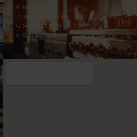
Danmark
st@thomsen.mail.dk
(+45) 61 28 22 89
CVR: 33117272