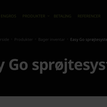
 ENGROS
PRODUKTER
BETALING
REFERENCER
rside
Produkter
Bager inventar
Easy Go sprøjtesys
Bager inventar
Slagter inventar
Storkøkken & kantineudstyr
y Go sprøjtesy
Diverse