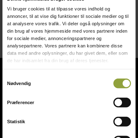
Rustfrit bord
LxBxH 60 x 50 x 56 cm
Vi bruger cookies til at tilpasse vores indhold og
Pris ex moms kr.500,-
annoncer, til at vise dig funktioner til sociale medier og til
at analysere vores trafik. Vi deler også oplysninger om
din brug af vores hjemmeside med vores partnere inden
for sociale medier, annonceringspartnere og
analysepartnere. Vores partnere kan kombinere disse
data med andre oplysninger, du har givet dem, eller som
de har indsamlet fra din brug af deres tjenester.
Bagerinventar
Samtykkevalg
Nødvendig
Slageriinventar
Storkøkken & kantineudstyr
Præferencer
Diverse
Statistik