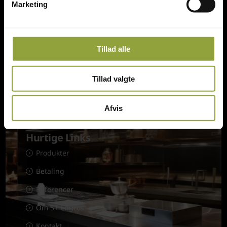
Marketing
ST Engros v/Steen Thomsen
Tingskrivervej 3, DK-8620 Kjellerup
Danmark
Tillad alle
st@thomsen.mail.dk
(+45) 61 28 22 89
Tillad valgte
CVR: 33117272
Afvis
Hurtige Links
Produkter
Betaling
Referencer
Om ST Engros
Kontakt