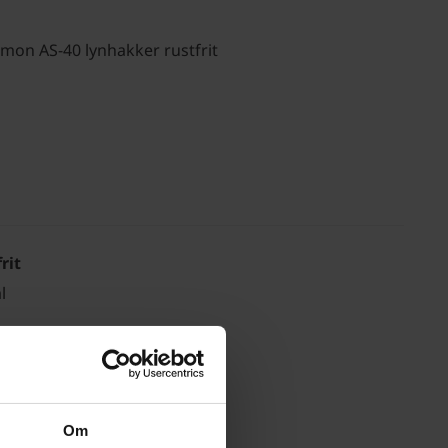
mon AS-40 lynhakker rustfrit
rit
l
Hz – 11 Amp
Om