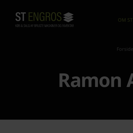
OM ST
Forsid
Ramon A