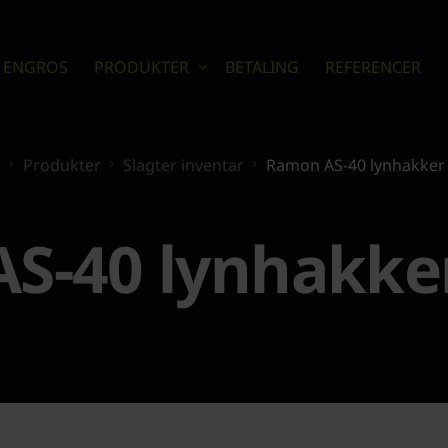
 ENGROS
PRODUKTER
BETALING
REFERENCER
e
Produkter
Slagter inventar
Ramon AS-40 lynhakker r
Bager inventar
Slagter inventar
Storkøkken & kantineudstyr
S-40 lynhakker 
Diverse