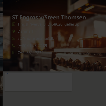
ST Engros v/Steen Thomsen
Tingskrivervej 3, DK-8620 Kjellerup
Danmark
st@thomsen.mail.dk
(+45) 61 28 22 89
CVR: 33117272