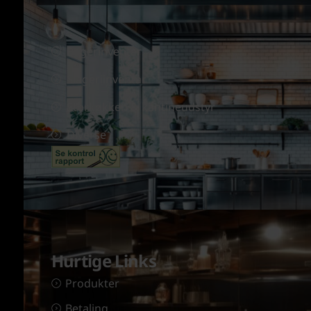
Bagerinventar
Slageriinventar
Storkøkken & kantineudstyr
Diverse
Hurtige Links
Produkter
Betaling