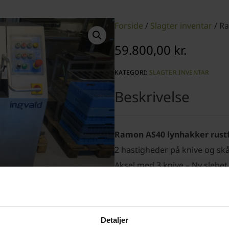
Forside
/
Slagter inventar
/ Ra
59.800,00
kr.
KATEGORI:
SLAGTER INVENTAR
Ramon AS40 lynhakker rustf
2 hastigheder på knive og skå
Aksel med 3 knive – Ny slebet
Nye lejer i knivaksel hoved
Nye kontakter og Nyt låg
400V – 5.9 kW – 3 faser – 50 
Detaljer
Pris ex moms kr. 59.800,-