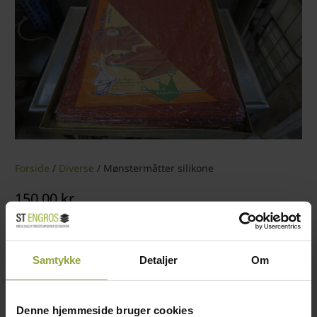
Forside
/
Diverse
/ Mønstermåtter silikone
150,00
kr.
KATEGORI:
DIVERSE
Samtykke
Detaljer
Om
Mønstermåtter ass silikone
Denne hjemmeside bruger cookies