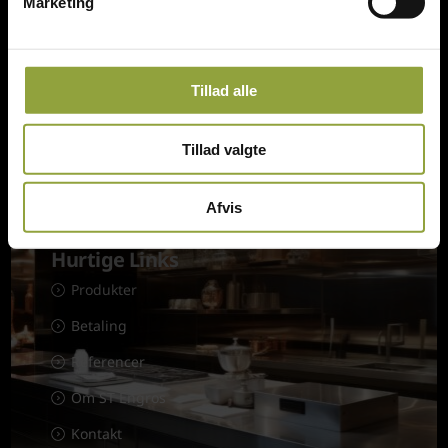
Marketing
ST Engros v/Steen Thomsen
Tingskrivervej 3, DK-8620 Kjellerup
Danmark
Tillad alle
st@thomsen.mail.dk
(+45) 61 28 22 89
Tillad valgte
CVR: 33117272
Afvis
Hurtige Links
Produkter
Betaling
Referencer
Om ST Engros
Kontakt