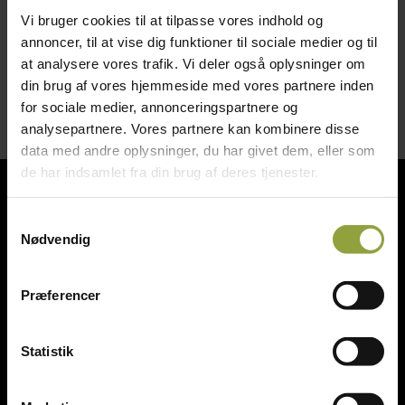
Sælges kun samlet
Vi bruger cookies til at tilpasse vores indhold og
Pris ex moms kr. 150,-
annoncer, til at vise dig funktioner til sociale medier og til
at analysere vores trafik. Vi deler også oplysninger om
din brug af vores hjemmeside med vores partnere inden
for sociale medier, annonceringspartnere og
analysepartnere. Vores partnere kan kombinere disse
data med andre oplysninger, du har givet dem, eller som
de har indsamlet fra din brug af deres tjenester.
Bagerinventar
Samtykkevalg
Slageriinventar
Nødvendig
Storkøkken & kantineudstyr
Præferencer
Diverse
Statistik