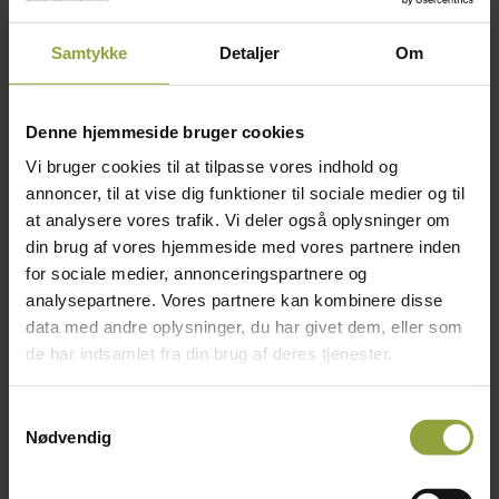
Forside
/
Slagter inventar
/ KT LM-32/A kødhakker
Samtykke
Detaljer
Om
37.000,00
kr.
KATEGORI:
SLAGTER INVENTAR
Denne hjemmeside bruger cookies
Vi bruger cookies til at tilpasse vores indhold og
annoncer, til at vise dig funktioner til sociale medier og til
at analysere vores trafik. Vi deler også oplysninger om
din brug af vores hjemmeside med vores partnere inden
KT LM-32/A kødhakker mixer grinder
for sociale medier, annonceringspartnere og
380V – 3 faser – 1,1 kW/3,0 kW
analysepartnere. Vores partnere kan kombinere disse
Hakke kapacitet: 1150 kg/t
data med andre oplysninger, du har givet dem, eller som
Hulskive diameter: 100/98 mm
de har indsamlet fra din brug af deres tjenester.
Kammervolume: 80 L
Pris ex moms kr. 37.000,-
Samtykkevalg
Nødvendig