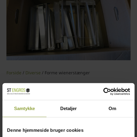
Forside
/
Diverse
/ Forme wienerstænger
20,00
kr.
KATEGORI:
DIVERSE
Samtykke
Detaljer
Om
Denne hjemmeside bruger cookies
Forme wienerstænger 30×11 cm