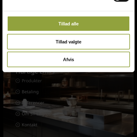
Tingskrivervej 3, DK-8620 Kjellerup
Danmark
st@thomsen.mail.dk
Tillad alle
(+45) 61 28 22 89
CVR: 33117272
Tillad valgte
Afvis
Hurtige Links
Produkter
Betaling
Referencer
Om ST Engros
Kontakt