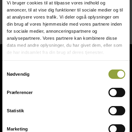
Vi bruger cookies til at tilpasse vores indhold og
Pris ex moms kr. 20,- pr stk
annoncer, til at vise dig funktioner til sociale medier og til
at analysere vores trafik. Vi deler også oplysninger om
din brug af vores hjemmeside med vores partnere inden
for sociale medier, annonceringspartnere og
analysepartnere. Vores partnere kan kombinere disse
data med andre oplysninger, du har givet dem, eller som
de har indsamlet fra din brug af deres tjenester.
Bagerinventar
Samtykkevalg
Slageriinventar
Nødvendig
Storkøkken & kantineudstyr
Diverse
Præferencer
Statistik
Marketing
ST Engros v/Steen Thomsen