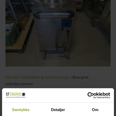
Forside
/
Storkøkken & kantineudstyr
/ Bourgeat
tallerkenvarmer
1.500,00
kr.
KATEGORI:
STORKØKKEN & KANTINEUDSTYR
Samtykke
Detaljer
Om