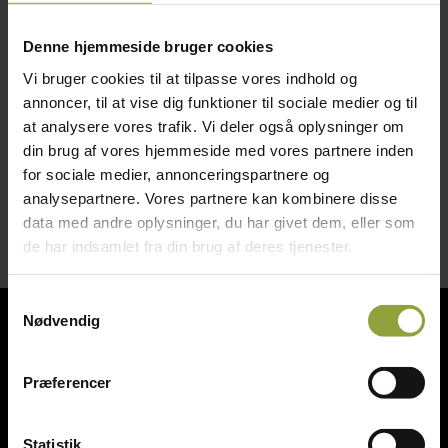
Denne hjemmeside bruger cookies
Bourgeat tallerkenvarmer
Vi bruger cookies til at tilpasse vores indhold og
Diameter fra 19 til 30mm
annoncer, til at vise dig funktioner til sociale medier og til
at analysere vores trafik. Vi deler også oplysninger om
230V – 0,14 Kw – 50/60 Hz
din brug af vores hjemmeside med vores partnere inden
Pris ex moms kr. 1.500,-
for sociale medier, annonceringspartnere og
analysepartnere. Vores partnere kan kombinere disse
data med andre oplysninger, du har givet dem, eller som
de har indsamlet fra din brug af deres tjenester.
Samtykkevalg
Nødvendig
Bagerinventar
Slageriinventar
Præferencer
Storkøkken & kantineudstyr
Statistik