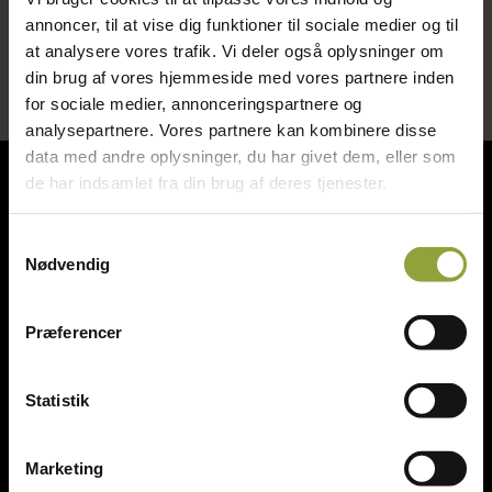
annoncer, til at vise dig funktioner til sociale medier og til
at analysere vores trafik. Vi deler også oplysninger om
din brug af vores hjemmeside med vores partnere inden
for sociale medier, annonceringspartnere og
analysepartnere. Vores partnere kan kombinere disse
data med andre oplysninger, du har givet dem, eller som
de har indsamlet fra din brug af deres tjenester.
Bagerinventar
Slageriinventar
Samtykkevalg
Nødvendig
Storkøkken & kantineudstyr
Diverse
Præferencer
Statistik
ST Engros v/Steen Thomsen
Marketing