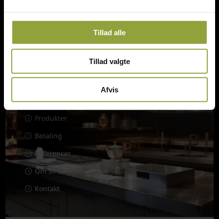
Tingskrivervej 3, DK-8620 Kjellerup
Danmark
st@thomsen.mail.dk
Tillad alle
(+45) 61 28 22 89
CVR: 33117272
Tillad valgte
Afvis
Hurtige Links
Produkter
Betaling
Referencer
Om ST Engros
Kontakt